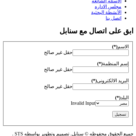
الاسئله الشائعه
مجلس الاداره
الأنشطة البحثية
اتصل بنا
ابق على اتصال مع سنابل
الاسم
(*)
حقل غير صالح
إسم المنظمة
(*)
حقل غير صالح
البريد الالكترونى
(*)
حقل غير صالح
البلد
(*)
Invalid Input
جميع الحقوق محفوظه © سنابل. تصميم وتطوير بواسطه STS .