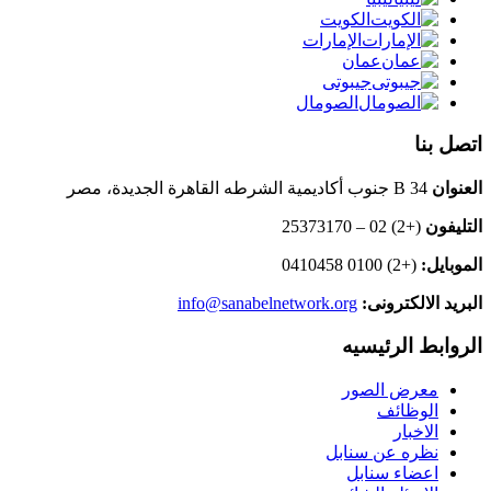
الكويت
الإمارات
عمان
جيبوتى
الصومال
اتصل بنا
العنوان
B 34 جنوب أكاديمية الشرطه القاهرة الجديدة، مصر
التليفون
(+2) 02 – 25373170
الموبايل:
(+2) 0100 0410458
البريد الالكترونى:
info@sanabelnetwork.org
الروابط الرئيسيه
معرض الصور
الوظائف
الاخبار
نظره عن سنابل
اعضاء سنابل