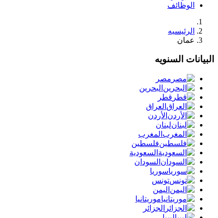
الوظائف
الرئيسيه
عمان
البيانات السنويه
مصر
البحرين
قطر
العراق
الأردن
لبنان
المغرب
فلسطين
السعودية
السودان
سوريا
تونس
اليمن
موريتانيا
الجزائر
ليبيا