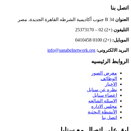
اتصل بنا
العنوان
B 34 جنوب أكاديمية الشرطه القاهرة الجديدة، مصر
التليفون
(+2) 02 – 25373170
الموبايل:
(+2) 0100 0410458
البريد الالكترونى:
info@sanabelnetwork.org
الروابط الرئيسيه
معرض الصور
الوظائف
الاخبار
نظره عن سنابل
اعضاء سنابل
الاسئله الشائعه
مجلس الاداره
الأنشطة البحثية
اتصل بنا
ابق على اتصال مع سنابل