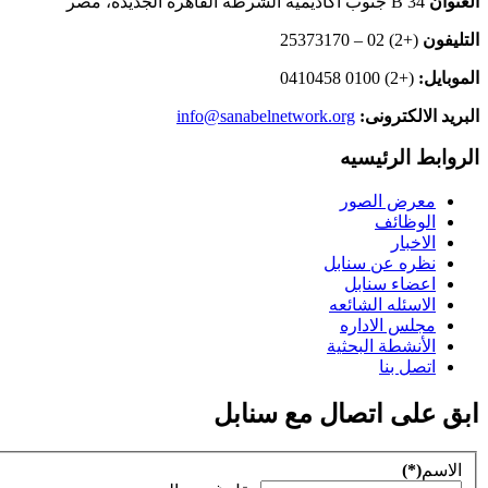
العنوان
B 34 جنوب أكاديمية الشرطه القاهرة الجديدة، مصر
التليفون
(+2) 02 – 25373170
الموبايل:
(+2) 0100 0410458
البريد الالكترونى:
info@sanabelnetwork.org
الروابط الرئيسيه
معرض الصور
الوظائف
الاخبار
نظره عن سنابل
اعضاء سنابل
الاسئله الشائعه
مجلس الاداره
الأنشطة البحثية
اتصل بنا
ابق على اتصال مع سنابل
الاسم
(*)